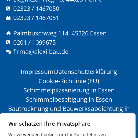
02323 / 1467050
02323 / 1467051
Palmbuschweg 114, 45326 Essen
0201 / 1099675
firma@alexi-bau.de
Impressum
Datenschutzerklärung
Cookie-Richtlinie (EU)
Schimmelpilzsanierung in Essen
Schimmelbeseitigung in Essen
Bautrocknung und Bauwerksabdichtung in
Essen
Wir schätzen Ihre Privatsphäre
Bautrockner mieten in Essen
Wir verwenden Cookies, um Ihr Surferlebnis zu
Bautrocknung in Essen